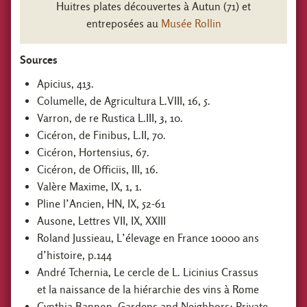
Huitres plates découvertes à Autun (71) et
entreposées au
Musée Rollin
Sources
Apicius, 413.
Columelle, de Agricultura L.VIII, 16, 5.
Varron, de re Rustica L.III, 3, 10.
Cicéron, de Finibus, L.II, 70.
Cicéron, Hortensius, 67.
Cicéron, de Officiis, III, 16.
Valère Maxime, IX, 1, 1.
Pline l’Ancien, HN, IX, 52-61
Ausone, Lettres VII, IX, XXIII
Roland Jussieau, L’élevage en France 10000 ans
d’histoire, p.144
André Tchernia, Le cercle de L. Licinius Crassus
et la naissance de la hiérarchie des vins à Rome
Cynthia Bannon, Gardens and Neighbors: Private