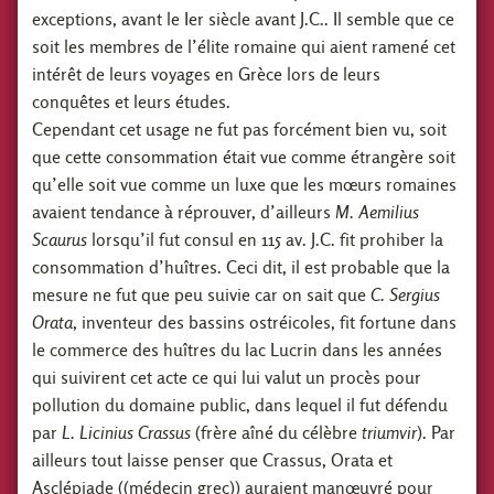
exceptions, avant le Ier siècle avant J.C.. Il semble que ce
soit les membres de l’élite romaine qui aient ramené cet
intérêt de leurs voyages en Grèce lors de leurs
conquêtes et leurs études.
Cependant cet usage ne fut pas forcément bien vu, soit
que cette consommation était vue comme étrangère soit
qu’elle soit vue comme un luxe que les mœurs romaines
avaient tendance à réprouver, d’ailleurs
M. Aemilius
Scaurus
lorsqu’il fut consul en 115 av. J.C. fit prohiber la
consommation d’huîtres. Ceci dit, il est probable que la
mesure ne fut que peu suivie car on sait que
C. Sergius
Orata
, inventeur des bassins ostréicoles, fit fortune dans
le commerce des huîtres du lac Lucrin dans les années
qui suivirent cet acte ce qui lui valut un procès pour
pollution du domaine public, dans lequel il fut défendu
par
L. Licinius Crassus
(frère aîné du célèbre
triumvir
). Par
ailleurs tout laisse penser que Crassus, Orata et
Asclépiade ((médecin grec)) auraient manœuvré pour