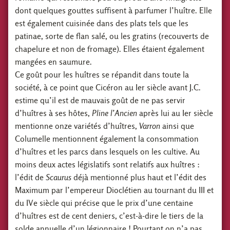
dont quelques gouttes suffisent à parfumer l’huître. Elle
est également cuisinée dans des plats tels que les
patinae, sorte de flan salé, ou les gratins (recouverts de
chapelure et non de fromage). Elles étaient également
mangées en saumure.
Ce goût pour les huîtres se répandit dans toute la
société, à ce point que Cicéron au Ier siècle avant J.C.
estime qu’il est de mauvais goût de ne pas servir
d’huîtres à ses hôtes,
Pline l’Ancien
après lui au Ier siècle
mentionne onze variétés d’huîtres,
Varron
ainsi que
Columelle mentionnent également la consommation
d’huîtres et les parcs dans lesquels on les cultive. Au
moins deux actes législatifs sont relatifs aux huîtres :
l’édit de
Scaurus
déjà mentionné plus haut et l’édit des
Maximum par l’empereur Dioclétien au tournant du III et
du IVe siècle qui précise que le prix d’une centaine
d’huîtres est de cent deniers, c’est-à-dire le tiers de la
solde annuelle d’un légionnaire ! Pourtant on n’a pas