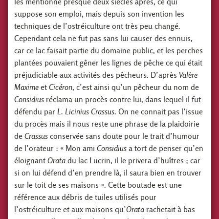
les mentionne presque deux siècles après, ce qui
suppose son emploi, mais depuis son invention les
techniques de l’ostréiculture ont très peu changé.
Cependant cela ne fut pas sans lui causer des ennuis,
car ce lac faisait partie du domaine public, et les perches
plantées pouvaient gêner les lignes de pêche ce qui était
préjudiciable aux activités des pêcheurs. D’après
Valère
Maxime
et
Cicéron
, c’est ainsi qu’un pêcheur du nom de
Considius
réclama un procès contre lui, dans lequel il fut
défendu par
L. Licinius Crassus
. On ne connait pas l’issue
du procès mais il nous reste une phrase de la plaidoirie
de
Crassus
conservée sans doute pour le trait d’humour
de l’orateur : « Mon ami
Considius
a tort de penser qu’en
éloignant
Orata
du lac Lucrin, il le privera d’huîtres ; car
si on lui défend d’en prendre là, il saura bien en trouver
sur le toit de ses maisons ». Cette boutade est une
référence aux débris de tuiles utilisés pour
l’ostréiculture et aux maisons qu’
Orata
rachetait à bas