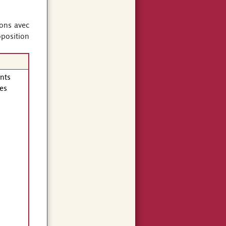
ons avec
oposition
nts
es