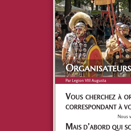
Organisateurs
Par
Legion VIII Augusta
Vous cherchez à or
correspondant à vo
Nous v
Mais d’abord qui s