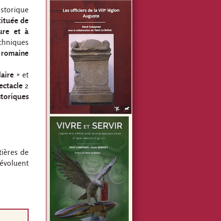
istorique
tituée de
ure et à
echniques
e romaine
aire
» et
ectacle
2
storiques
tières de
 évoluent