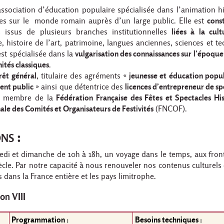
association d’éducation populaire spécialisée dans l’animation h
ces sur le monde romain auprès d’un large public. Elle est
cons
s
issus de plusieurs branches institutionnelles
liées à la cult
ie, histoire de l’art, patrimoine, langues anciennes, sciences et t
est spécialisée dans la
vulgarisation des connaissances sur l’époqu
tés classiques
.
rêt général
, titulaire des agréments «
jeunesse et éducation popul
ent public
» ainsi que détentrice des
licences d’entrepreneur de sp
est membre de la
Fédération Française des Fêtes et Spectacles Hi
ale des Comités et Organisateurs de Festivités
(FNCOF).
ns :
di et dimanche de 10h à 18h, un voyage dans le temps, aux fron
iècle. Par notre capacité à nous renouveler nos contenus culturels
dans la France entière et les pays limitrophe.
on VIII
Programmation :
Besoins techniques :