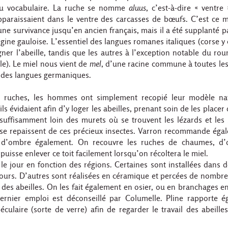
du vocabulaire. La ruche se nomme
aluus
, c’est-à-dire « ventre
apparaissaient dans le ventre des carcasses de bœufs. C’est ce 
ne survivance jusqu’en ancien français, mais il a été supplanté p
rigine gauloise. L’essentiel des langues romanes italiques (corse y
ner l’abeille, tandis que les autres à l’exception notable du ro
lle). Le miel nous vient de
mel
, d’une racine commune à toutes le
 des langues germaniques.
s ruches, les hommes ont simplement recopié leur modèle natu
ls évidaient afin d’y loger les abeilles, prenant soin de les placer
 suffisamment loin des murets où se trouvent les lézards et les
 se repaissent de ces précieux insectes. Varron recommande éga
 d’ombre également. On recouvre les ruches de chaumes, d’o
puisse enlever ce toit facilement lorsqu’on récoltera le miel.
le jour en fonction des régions. Certaines sont installées dans 
fours. D’autres sont réalisées en céramique et percées de nombre
des abeilles. On les fait également en osier, ou en branchages e
rnier emploi est déconseillé par Columelle. Pline rapporte é
culaire (sorte de verre) afin de regarder le travail des abeille