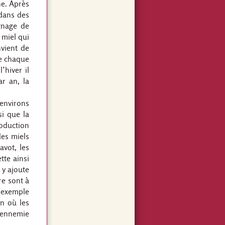
he. Après
 dans des
gnage de
 miel qui
nvient de
ue chaque
’hiver il
r an, la
 environs
si que la
roduction
des miels
avot, les
ette ainsi
 y ajoute
re sont à
n exemple
n où les
e ennemie