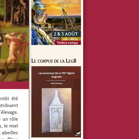
Le corpus de la Leg8
antôt été
ntribuent
’élevage.
é un rôle
, le miel
 abeilles