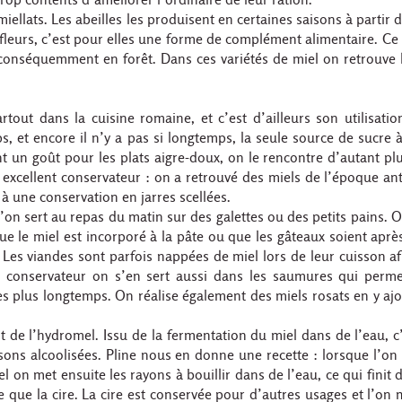
iellats. Les abeilles les produisent en certaines saisons à partir d
fleurs, c’est pour elles une forme de complément alimentaire. Ce
conséquemment en forêt. Dans ces variétés de miel on retrouve 
tout dans la cuisine romaine, et c’est d’ailleurs son utilisatio
s, et encore il n’y a pas si longtemps, la seule source de sucre à
nt un goût pour les plats aigre-doux, on le rencontre d’autant plus
n excellent conservateur : on a retrouvé des miels de l’époque an
à une conservation en jarres scellées.
l’on sert au repas du matin sur des galettes ou des petits pains. O
 que le miel est incorporé à la pâte ou que les gâteaux soient apr
. Les viandes sont parfois nappées de miel lors de leur cuisson af
un conservateur on s’en sert aussi dans les saumures qui perme
mes plus longtemps. On réalise également des miels rosats en y aj
t de l’hydromel. Issu de la fermentation du miel dans de l’eau, c
sons alcoolisées. Pline nous en donne une recette : lorsque l’on
l on met ensuite les rayons à bouillir dans de l’eau, ce qui finit d
e que la cire. La cire est conservée pour d’autres usages et l’on 