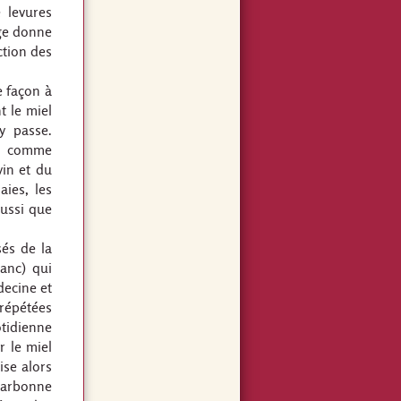
 levures
age donne
ction des
e façon à
t le miel
y passe.
ent comme
vin et du
aies, les
aussi que
sés de la
lanc) qui
decine et
répétées
otidienne
r le miel
ise alors
Narbonne