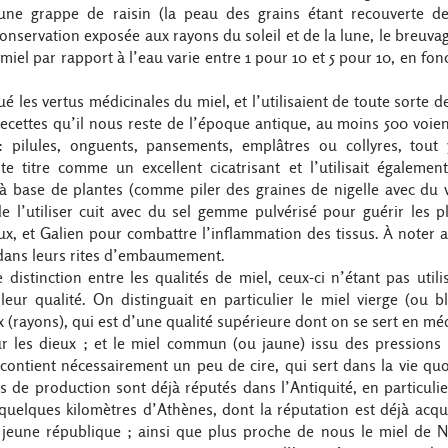
une grappe de raisin (la peau des grains étant recouverte de
onservation exposée aux rayons du soleil et de la lune, le breuv
iel par rapport à l’eau varie entre 1 pour 10 et 5 pour 10, en fon
 les vertus médicinales du miel, et l’utilisaient de toute sorte d
 recettes qu’il nous reste de l’époque antique, au moins 500 voien
 pilules, onguents, pansements, emplâtres ou collyres, tout 
ste titre comme un excellent cicatrisant et l’utilisait égalem
 à base de plantes (comme piler des graines de nigelle avec du 
l’utiliser cuit avec du sel gemme pulvérisé pour guérir les pl
ux, et Galien pour combattre l’inflammation des tissus. À noter 
l dans leurs rites d’embaumement.
distinction entre les qualités de miel, ceux-ci n’étant pas utili
ur qualité. On distinguait en particulier le miel vierge (ou b
 (rayons), qui est d’une qualité supérieure dont on se sert en mé
 les dieux ; et le miel commun (ou jaune) issu des pressions 
 contient nécessairement un peu de cire, qui sert dans la vie qu
s de production sont déjà réputés dans l’Antiquité, en particulie
uelques kilomètres d’Athènes, dont la réputation est déjà acqu
jeune république ; ainsi que plus proche de nous le miel de 