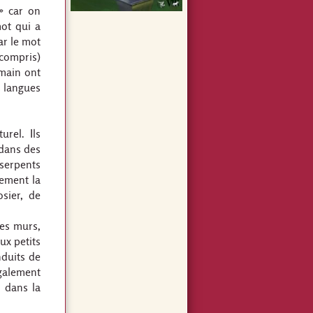
 » car on
mot qui a
ar le mot
 compris)
umain ont
s langues
rel. Ils
 dans des
 serpents
lement la
sier, de
des murs,
ux petits
nduits de
galement
s dans la