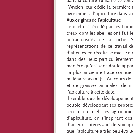
dans la culture romaine se voit 
l’Ancien leur dédie la première 
livre entier à l’apiculture dans 
Aux origines de l’apiculture
Le miel est récolté par les homm
creux dont les abeilles ont fait 
anfractuosités de la roche.
représentations de ce travail 
d’abeilles en récolte le miel. E
dans des lieux particulièrement 
manière qu’est sans doute apparu
La plus ancienne trace connue d
millénaire avant JC. Au cours de 
et de graisses animales, de m
l’apiculture à cette date.
Il semble que le développement
peuple développant ses propres
récolte du miel. Les agronome
d’apiculture, en s’inspirant de
d’ailleurs intéressant de voir q
que l’apiculture a très peu évol