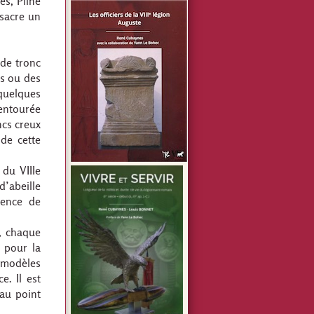
es, Pline
nsacre un
 de tronc
es ou des
quelques
entourée
ncs creux
 de cette
 du VIIIe
d’abeille
tence de
s, chaque
 pour la
 modèles
e. Il est
 au point