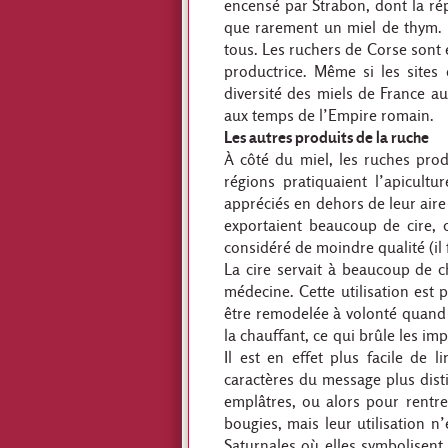
encensé par Strabon, dont la rép
que rarement un miel de thym. L
tous. Les ruchers de Corse sont 
productrice. Même si les sites
diversité des miels de France a
aux temps de l’Empire romain.
Les autres produits de la ruche
À côté du miel, les ruches pro
régions pratiquaient l’apicult
appréciés en dehors de leur aire
exportaient beaucoup de cire, 
considéré de moindre qualité (il
La cire servait à beaucoup de ch
médecine. Cette utilisation est 
être remodelée à volonté quand el
la chauffant, ce qui brûle les i
Il est en effet plus facile de l
caractères du message plus dist
emplâtres, ou alors pour rentre
bougies, mais leur utilisation n
Saturnales où elles symbolisent