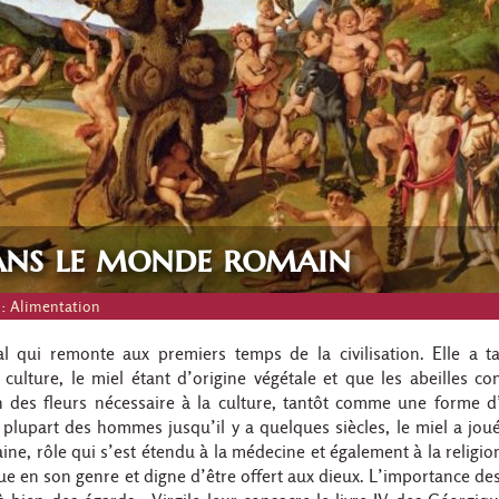
dans le monde romain
 :
Alimentation
al qui remonte aux premiers temps de la civilisation. Elle a t
lture, le miel étant d’origine végétale et que les abeilles co
on des fleurs nécessaire à la culture, tantôt comme une forme d
plupart des hommes jusqu’il y a quelques siècles, le miel a jou
ne, rôle qui s’est étendu à la médecine et également à la religion
 en son genre et digne d’être offert aux dieux. L’importance des