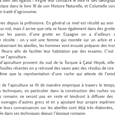
à bien des égards : Virgile leur consacre le livre IV des Géorgiqu
place dans le livre XI de son Histoire Naturelle, et Columelle co
son traité d’agronomie.
es depuis la préhistoire. En général ce miel est récolté au sein
leur nid, mais il arrive que cela se fasse également dans des grott
 Sur les parois d’une grotte en Espagne on a d’ailleurs 
de récolte : on y voit une femme qui montée sur un arbre et 
n observant les abeilles, les hommes vont ensuite préparer des tro
fleuris afin de faciliter leur habitation par des essaims. C’est
e l’apiculture.
’apiculture provient du sud de la Turquie à Çatal Höyük, ville
fouilles récentes on a retrouvé des vases avec des résidus de cire 
ême que la représentation d’une ruche qui atteste de l’exis
 de l’apiculture se fit de manière empirique à travers le temp
 techniques, en particulier dans la construction des ruches ou
s romains ne seront pas en reste et tendront à diffuser des
s ouvrages d’autres grecs et en y ajoutant leur propre expérienc
ue leurs connaissances sur les abeilles sont déjà très élaborées,
uée dans ses techniques depuis l’époque romaine.