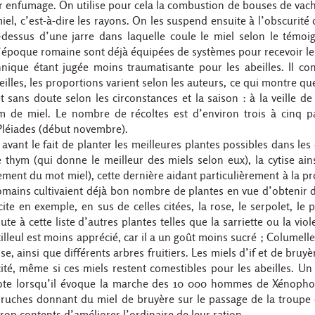
par enfumage. On utilise pour cela la combustion de bouses de vac
iel, c’est-à-dire les rayons. On les suspend ensuite à l’obscurité
-dessus d’une jarre dans laquelle coule le miel selon le témoi
l’époque romaine sont déjà équipées de systèmes pour recevoir le
hnique étant jugée moins traumatisante pour les abeilles. Il co
eilles, les proportions varient selon les auteurs, ce qui montre q
t sans doute selon les circonstances et la saison : à la veille de l
 de miel. Le nombre de récoltes est d’environ trois à cinq pa
 Pléiades (début novembre).
avant le fait de planter les meilleures plantes possibles dans les
thym (qui donne le meilleur des miels selon eux), la cytise ain
ement du mot miel), cette dernière aidant particulièrement à la p
mains cultivaient déjà bon nombre de plantes en vue d’obtenir 
cite en exemple, en sus de celles citées, la rose, le serpolet, le p
oute à cette liste d’autres plantes telles que la sarriette ou la viol
tilleul est moins apprécié, car il a un goût moins sucré ; Columelle
se, ainsi que différents arbres fruitiers. Les miels d’if et de bruyè
cité, même si ces miels restent comestibles pour les abeilles. U
dote lorsqu’il évoque la marche des 10 000 hommes de Xénopho
s ruches donnant du miel de bruyère sur le passage de la troup
rop contents d’améliorer l’ordinaire de leur ration.