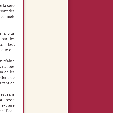
e la sève
 sont des
les miels
n la plus
 part les
. Il faut
tique qui
n réalise
ès nappés
in de les
ttent de
outant de
’est sans
 a pressé
’extraire
met l’eau