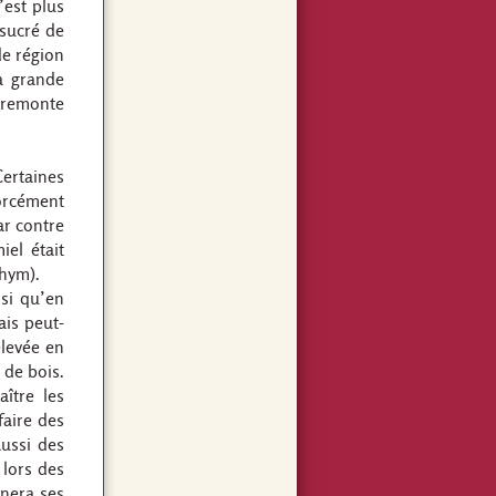
’est plus
 sucré de
de région
a grande
e remonte
Certaines
orcément
ar contre
el était
thym).
nsi qu’en
ais peut-
élevée en
 de bois.
aître les
faire des
aussi des
 lors des
gnera ses