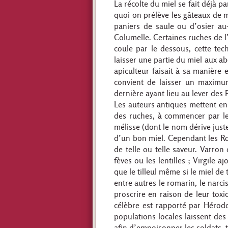
La récolte du miel se fait déjà 
quoi on prélève les gâteaux de m
paniers de saule ou d’osier au
Columelle. Certaines ruches de 
coule par le dessous, cette tec
laisser une partie du miel aux ab
apiculteur faisait à sa manière e
convient de laisser un maximum
dernière ayant lieu au lever des
Les auteurs antiques mettent en 
des ruches, à commencer par le 
mélisse (dont le nom dérive just
d’un bon miel. Cependant les Ro
de telle ou telle saveur. Varron 
fèves ou les lentilles ; Virgile aj
que le tilleul même si le miel de 
entre autres le romarin, le narcis
proscrire en raison de leur toxi
célèbre est rapporté par Héro
populations locales laissent de
afin d’empoisonner les soldats, t