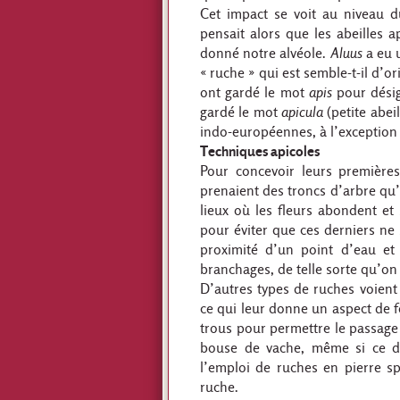
Cet impact se voit au niveau 
pensait alors que les abeilles 
donné notre alvéole.
Aluus
a eu u
« ruche » qui est semble-t-il d’o
ont gardé le mot
apis
pour désig
gardé le mot
apicula
(petite abei
indo-européennes, à l’exception
Techniques apicoles
Pour concevoir leurs première
prenaient des troncs d’arbre qu’i
lieux où les fleurs abondent et
pour éviter que ces derniers ne
proximité d’un point d’eau et
branchages, de telle sorte qu’on 
D’autres types de ruches voient 
ce qui leur donne un aspect de 
trous pour permettre le passage 
bouse de vache, même si ce de
l’emploi de ruches en pierre spé
ruche.