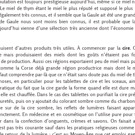
utation est toujours prestigieuse aujourd’hui, même si ce miel n
e miel de thym étant le miel le plus réputé et supposé le plus
également très connus, et il semble que la Gaule ait été une gran
 de Gaule nous sont moins bien connus, il est probable que l
ujourd’hui vienne d’une sélection très ancienne dont l’économi
duisent d’autres produits très utiles. À commencer par la
cire
. 
ure mais produisaient des miels dont les goûts n’étaient pas f
 de production. Aussi ces régions exportaient peu de miel mais p
comme la Corse déjà grande région productrice mais dont le mi
 faut comprendre par-là que ce n’était sans doute pas du miel de 
oses, en particulier pour les tablettes de cire et les sceaux, ai
pratique du fait que la cire garde la forme quand elle est dure m
le est chauffée. Dans le cas des tablettes on purifiait la cire pr
mpuretés, puis on y ajoutait du colorant sombre comme du charbon
ire sur de la cire sombre, les reflets de lumières faisant appar
inctement. En médecine et en cosmétique on l’utilise pure pour 
r dans la confection d’onguents, crèmes et savons. On faisait 
’est pas très courante sauf dans les pratiques religieuses comme
 le retour de la lumière ; c’est au Moyen-Âge que cet emploi ga