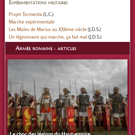
Expérimentations militaires
Projet Tormenta
(L.C.)
Marche expérimentale
Les Mules de Marius au XXIème siècle
(J.D.S.)
Un légionnaire qui marche, ça fait mal
(J.D.S.)
Armée romaine : articles
Le choc des légions du Haut-empire