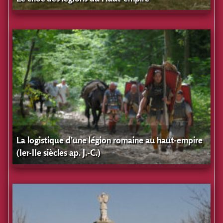
La logistique d’une légion romaine au haut-empire
(Ier-IIe siècles ap. J.-C.)