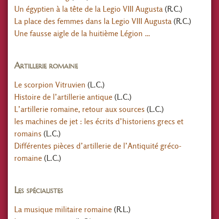
Un égyptien à la tête de la Legio VIII Augusta
(R.C.)
La place des femmes dans la Legio VIII Augusta
(R.C.)
Une fausse aigle de la huitième Légion …
Artillerie romaine
Le scorpion Vitruvien
(L.C.)
Histoire de l’artillerie antique
(L.C.)
L’artillerie romaine, retour aux sources
(L.C.)
les machines de jet : les écrits d’historiens grecs et
romains
(L.C.)
Différentes pièces d’artillerie de l’Antiquité gréco-
romaine
(L.C.)
Les spécialistes
La musique militaire romaine
(R.L.)