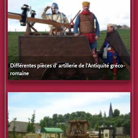
Différentes pièces d’ artillerie de l’Antiquité gréco-
romaine