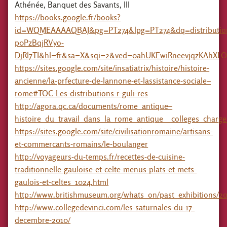
Athénée, Banquet des Savants, III
https://books.google.fr/books?
id=WQMEAAAAQBAJ&pg=PT274&lpg=PT274&dq=distribution
p0PzBqjRVyo-
DjRl7TI&hl=fr&sa=X&sqi=2&ved=0ahUKEwiRneevjqzKAhXL
https://sites.google.com/site/insatiatrix/histoire/histoire-
ancienne/la-prfecture-de-lannone-et-lassistance-sociale–
rome#TOC-Les-distributions-r-guli-res
http://agora.qc.ca/documents/rome_antique–
histoire_du_travail_dans_la_rome_antique__colleges_charg
https://sites.google.com/site/civilisationromaine/artisans-
et-commercants-romains/le-boulanger
http://voyageurs-du-temps.fr/recettes-de-cuisine-
traditionnelle-gauloise-et-celte-menus-plats-et-mets-
gaulois-et-celtes_1024.html
http://www.britishmuseum.org/whats_on/past_exhibitions/2
http://www.collegedevinci.com/les-saturnales-du-17-
decembre-2010/