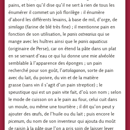
pains, et bien qu’il dise qu’il ne sert à rien de tous les
énumérer il commet un joli florilège : il énumère
d’abord les différents levains, à base de mil, d’orge, de
similago
(farine de blé très fine) ; il mentionne pain en
fonction de son utilisation, le
panis ostrearius
qui se
mange avec les huîtres ainsi que le
panis aquaticus
(originaire de Perse), car on étend la pâte dans un plat
en se servant d’eau ce qui lui donne une mie alvéolée
semblable à l’apparence des éponges ; un pain
recherché pour son goût, l’
artolaganon
, sorte de pain
avec du lait, du poivre, du vin et de la matière
grasse (sans vin il s’agit d’un pain streptice) ; le
speustique qui est un pain vite fait, d’où son nom ; selon
le mode de cuisson on a le pain au four, celui cuit dans
un moule, ou même une tourtière ; il dit qu’on peut y
ajouter des œufs, de l’huile ou du lait ; puis encore le
picenum
, du nom de son inventeur qui ajouta du moût
de raisin à la pâte que l’on a pris soin de laisser lever