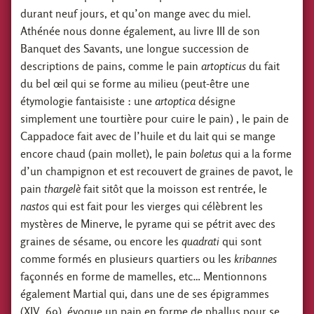
durant neuf jours, et qu’on mange avec du miel.
Athénée nous donne également, au livre III de son
Banquet des Savants, une longue succession de
descriptions de pains, comme le pain
artopticus
du fait
du bel œil qui se forme au milieu (peut-être une
étymologie fantaisiste : une
artoptica
désigne
simplement une tourtière pour cuire le pain) , le pain de
Cappadoce fait avec de l’huile et du lait qui se mange
encore chaud (pain mollet), le pain
boletus
qui a la forme
d’un champignon et est recouvert de graines de pavot, le
pain
thargelè
fait sitôt que la moisson est rentrée, le
nastos
qui est fait pour les vierges qui célèbrent les
mystères de Minerve, le pyrame qui se pétrit avec des
graines de sésame, ou encore les
quadrati
qui sont
comme formés en plusieurs quartiers ou les
kribannes
façonnés en forme de mamelles, etc… Mentionnons
également Martial qui, dans une de ses épigrammes
(XIV, 69), évoque un pain en forme de phallus pour se