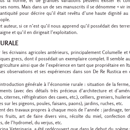
us la norme, et de grandes variations peuvent exister et con
e ses noms. Mais dans un de ses manuscrits il se dénomme « vir inl
l’antiquité pour décrire qu’il était revêtu d’une haute dignité au
ople.
 auteur, si ce n’est qu’il nous apprend qu’il possédait des terre
gne et qu’il en dirigeait l’exploitation.
rurale
 les écrivains agricoles antérieurs, principalement Columelle et 
ques grecs, dont il possédait un exemplaire complet. Il semble au
riculture ainsi que de l’expérience en tant que propriétaire en Ita
 ses observations et ses expériences dans son De Re Rustica en
introduction générale à l’économie rurale : situation de la ferme,
iments (avec des détails très précieux d’architecture et d’amé
citernes, réfrigération des caves, etc.), celliers, greniers, huileri
es sur les pigeons, poules, faisans, paons), jardins, ruches, etc.
tent des travaux propres à chaque mois de l’année : jardinage, te
es fruits, art de faire divers vins, récolte du miel, confection d
es, de l’hydromel, du verjus, etc.
cina Veterinaria, a été redécouvert que dans le debut du 20ème s