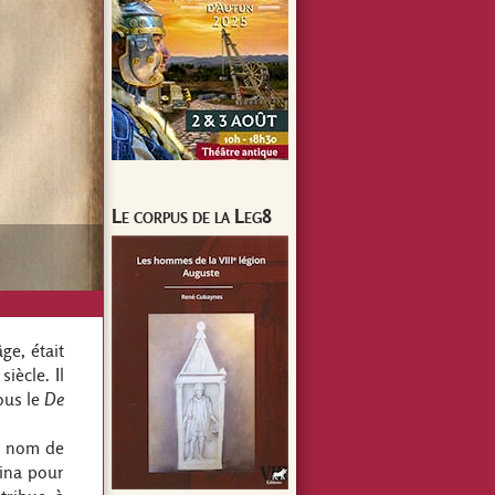
Le corpus de la Leg8
ge, était
iècle. Il
ous le
De
on nom de
mina pour