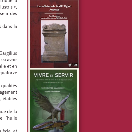
tribue à
ustris »,
 sein des
s dans la
Gargilius
ssi avoir
lie et en
 quatorze
 qualités
nagement
e, étables
nue de la
e l’huile
iècle, et