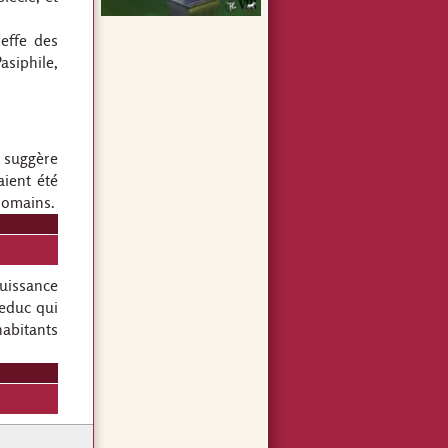
reffe des
asiphile,
s suggère
aient été
 romains.
uissance
educ qui
habitants