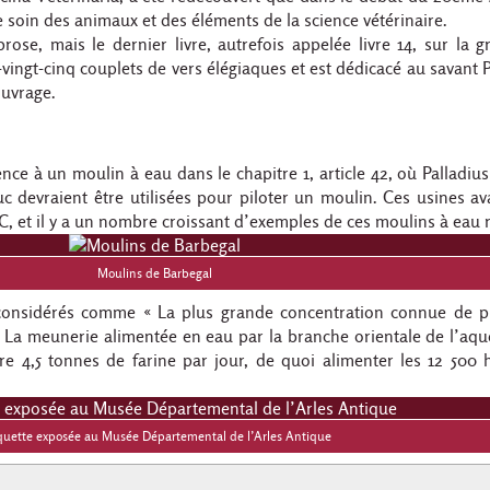
 soin des animaux et des éléments de la science vétérinaire.
rose, mais le dernier livre, autrefois appelée livre 14, sur la g
ingt-cinq couplets de vers élégiaques et est dédicacé au savant P
ouvrage.
ence à un moulin à eau dans le chapitre 1, article 42, où Palladiu
 devraient être utilisées pour piloter un moulin. Ces usines av
 JC, et il y a un nombre croissant d’exemples de ces moulins à eau
Moulins de Barbegal
considérés comme « La plus grande concentration connue de p
La meunerie alimentée en eau par la branche orientale de l’aqu
ire 4,5 tonnes de farine par jour, de quoi alimenter les 12 500 
uette exposée au Musée Départemental de l’Arles Antique