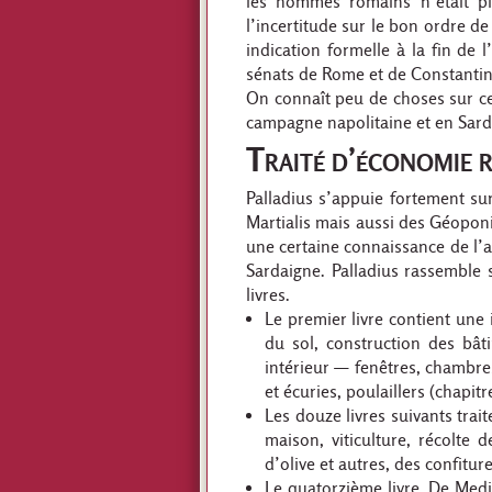
les hommes romains n’était pl
l’incertitude sur le bon ordre d
indication formelle à la fin de 
sénats de Rome et de Constantin
On connaît peu de choses sur cet
campagne napolitaine et en Sardai
Traité d’économie 
Palladius s’appuie fortement sur
Martialis mais aussi des Géoponi
une certaine connaissance de l’ag
Sardaigne. Palladius rassemble
livres.
Le premier livre contient une 
du sol, construction des bât
intérieur — fenêtres, chambres, 
et écuries, poulaillers (chapitr
Les douze livres suivants trai
maison, viticulture, récolte d
d’olive et autres, des confitur
Le quatorzième livre, De Medi