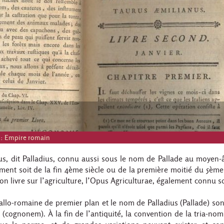
 :
Empire romain
us, dit Palladius, connu aussi sous le nom de Pallade au moyen-â
ment soit de la fin 4ème siècle ou de la première moitié du 5ème s
n livre sur l’agriculture, l’Opus Agriculturae, également connu s
 gallo-romaine de premier plan et le nom de Palladius (Pallade) s
(cognonem). À la fin de l’antiquité, la convention de la tria-no