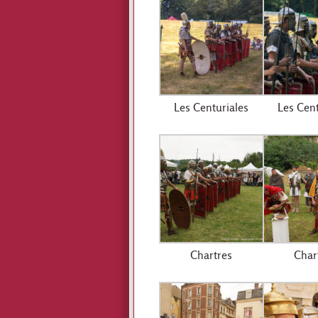
Les Centuriales
Les Cent
Chartres
Char