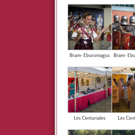
Bram- Eburomagus
Bram- Eb
Les Centuriales
Les Cent