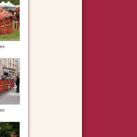
es
es