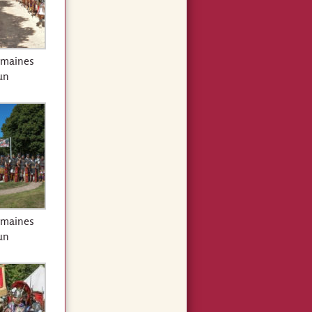
omaines
un
omaines
un