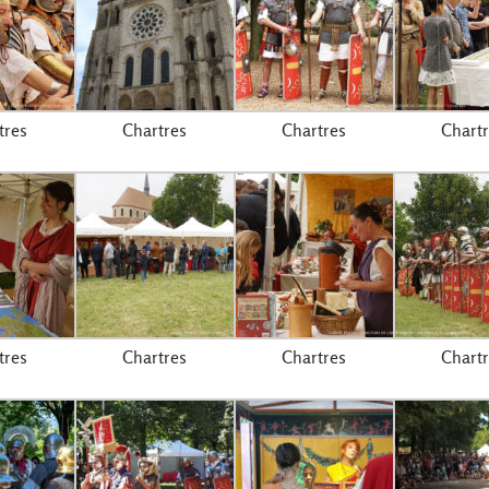
tres
Chartres
Chartres
Chartr
tres
Chartres
Chartres
Chartr