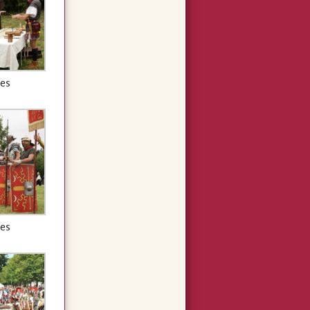
es
es