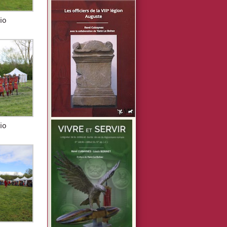
io
io