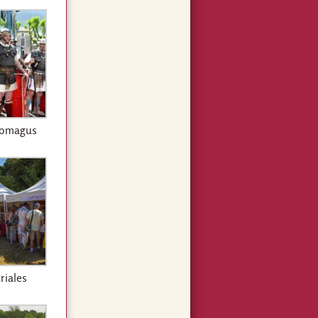
romagus
riales