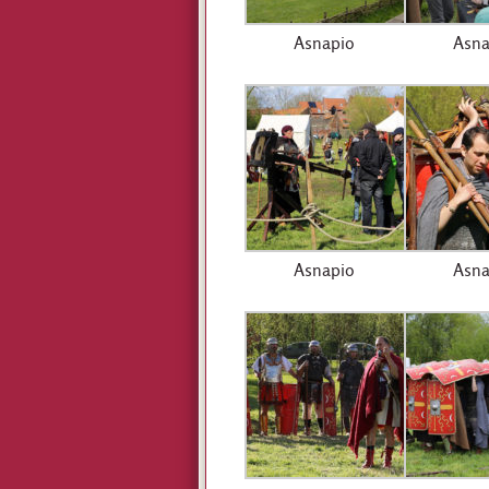
Asnapio
Asna
Asnapio
Asna