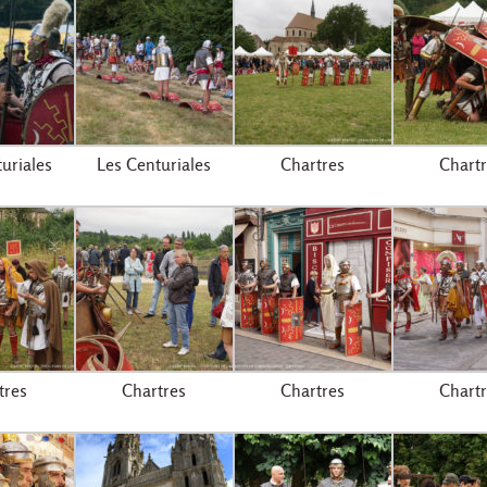
uriales
Les Centuriales
Chartres
Chartr
tres
Chartres
Chartres
Chartr