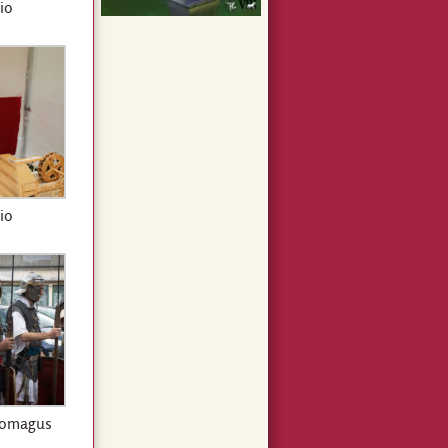
io
io
romagus