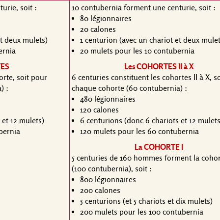
urie, soit :
10 contubernia forment une centurie, soit :
80 légionnaires
20 calones
et deux mulets)
1 centurion (avec un chariot et deux mulet
ernia
20 mulets pour les 10 contubernia
TES
Les COHORTES II à X
orte, soit pour
6 centuries constituent les cohortes II à X, s
) :
chaque cohorte (60 contubernia) :
480 légionnaires
120 calones
 et 12 mulets)
6 centurions (donc 6 chariots et 12 mulets
bernia
120 mulets pour les 60 contubernia
La COHORTE I
5 centuries de 160 hommes forment la cohor
(100 contubernia), soit :
800 légionnaires
200 calones
5 centurions (et 5 chariots et dix mulets)
200 mulets pour les 100 contubernia