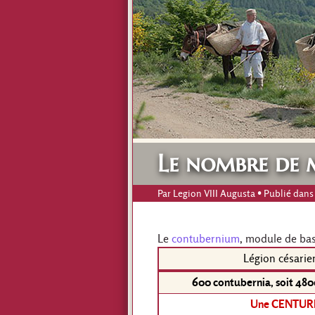
Le nombre de 
Par
Legion VIII Augusta
• Publié dans
Le
contubernium
, module de bas
Légion césarie
600 contubernia, soit 4800
Une CENTUR