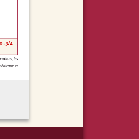
o : 3/4
turions, les
 médicaux et