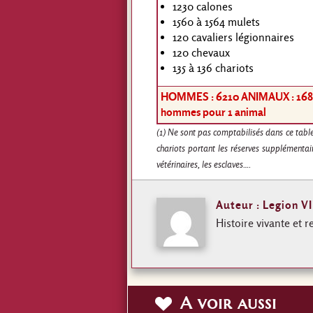
1230 calones
1560 à 1564 mulets
120 cavaliers légionnaires
120 chevaux
135 à 136 chariots
HOMMES : 6210
ANIMAUX : 168
hommes pour 1 animal
(1) Ne sont pas comptabilisés dans ce tablea
chariots portant les réserves supplémentaire
vétérinaires, les esclaves….
Auteur : Legion VI
Histoire vivante et r
A voir aussi