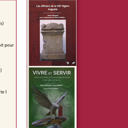
s)
oit pour
)
te I