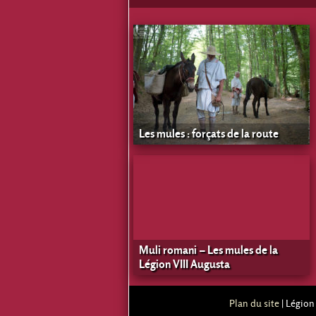
Les mules : forçats de la route
Muli romani – Les mules de la
Légion VIII Augusta
Plan du site
| Légion