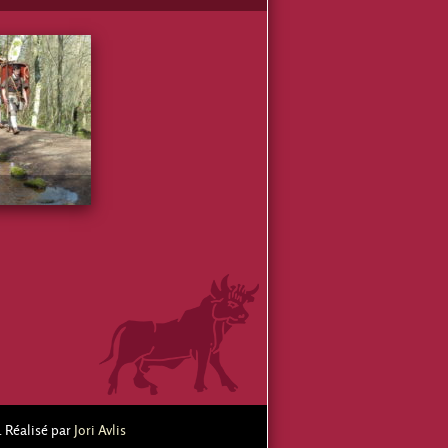
. Réalisé par
Jori Avlis