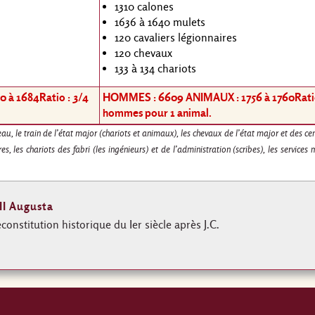
1310 calones
1636 à 1640 mulets
120 cavaliers légionnaires
120 chevaux
133 à 134 chariots
0 à 1684
Ratio : 3/4
HOMMES : 6609 ANIMAUX : 1756 à 1760
Rati
hommes pour 1 animal.
u, le train de l’état major (chariots et animaux), les chevaux de l’état major et des cen
s, les chariots des fabri (les ingénieurs) et de l’administration (scribes), les services
II Augusta
econstitution historique du Ier siècle après J.C.