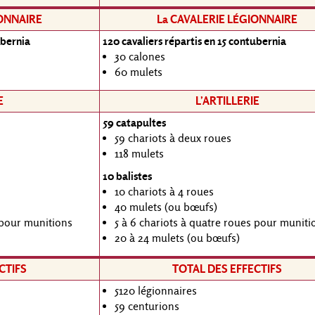
IONNAIRE
La CAVALERIE LÉGIONNAIRE
ubernia
120 cavaliers répartis en 15 contubernia
30 calones
60 mulets
E
L’ARTILLERIE
59 catapultes
59 chariots à deux roues
118 mulets
10 balistes
10 chariots à 4 roues
40 mulets (ou bœufs)
 pour munitions
5 à 6 chariots à quatre roues pour muniti
20 à 24 mulets (ou bœufs)
CTIFS
TOTAL DES EFFECTIFS
5120 légionnaires
59 centurions