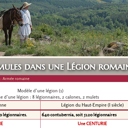
mules dans une Légion romai
 :
Armée romaine
Modèle d’une légion (1)
e d’une légion : 8 légionnaires, 2 calones, 2 mulets
nne
Légion du Haut-Empire (I siècle)
 légionnaires.
640 contubernia, soit 5120 légionnaires
IE
Une CENTURIE