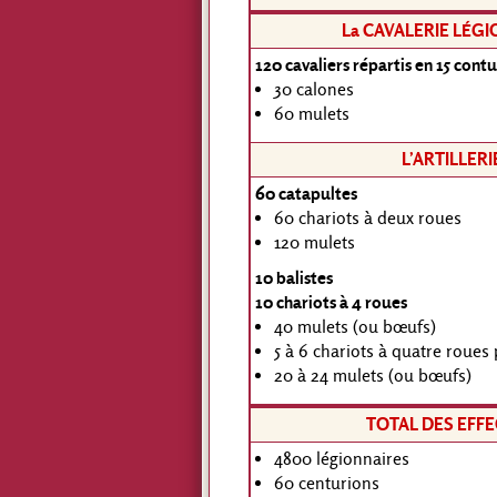
La CAVALERIE LÉG
120 cavaliers répartis en 15 cont
30 calones
60 mulets
L’ARTILLERI
60 catapultes
60 chariots à deux roues
120 mulets
10 balistes
10 chariots à 4 roues
40 mulets (ou bœufs)
5 à 6 chariots à quatre roues
20 à 24 mulets (ou bœufs)
TOTAL DES EFFE
4800 légionnaires
60 centurions