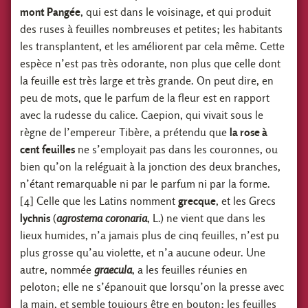
mont Pangée
, qui est dans le voisinage, et qui produit
des ruses à feuilles nombreuses et petites; les habitants
les transplantent, et les améliorent par cela même. Cette
espèce n’est pas très odorante, non plus que celle dont
la feuille est très large et très grande. On peut dire, en
peu de mots, que le parfum de la fleur est en rapport
avec la rudesse du calice. Caepion, qui vivait sous le
règne de l’empereur Tibère, a prétendu que
la rose à
cent feuilles
ne s’employait pas dans les couronnes, ou
bien qu’on la reléguait à la jonction des deux branches,
n’étant remarquable ni par le parfum ni par la forme.
[4] Celle que les Latins nomment
grecque
, et les Grecs
lychnis
(
agrostema coronaria
, L.) ne vient que dans les
lieux humides, n’a jamais plus de cinq feuilles, n’est pu
plus grosse qu’au violette, et n’a aucune odeur. Une
autre, nommée
graecula
, a les feuilles réunies en
peloton; elle ne s’épanouit que lorsqu’on la presse avec
la main, et semble toujours être en bouton; les feuilles