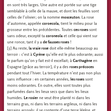
en sont très larges. Une autre est portée sur une tige
semblable à celle de la mauve, et dont les feuilles sont
celles de l’olivier; on la nomme
mosceuton
. La rose
d’automne, appelée
coroecola
, tient le milieu pour la
grosseur entre les précédentes. Toutes
ces roses
sont
sans odeur, excepté ta
coroneola
et celle qui vient sur
une ronce; tant il y a
de fausses roses
!
[5] Au reste,
la vraie rose
doit elle-même beaucoup au
terroir : c’est à
Cyrène
qu’elle est le plus odorante; aussi
le parfum qu’on y fait est-il excellait; à
Carthagène
en
Espagne [grâce au terroir], il y a des
roses précoces
pendant tout l’hiver. La température n’est pas non plus
sans influence : en certaines années,
les roses
sont
moins odorantes. En outre, elles sont toutes plus
parfumées dans les lieux secs que dans les lieux
humides.
Le rosier
ne veut être planté ni dans les
terrains gras, ni dans les terrains argileux, ni dans les
terrains arrosés; il se contente d’une terre légère, et