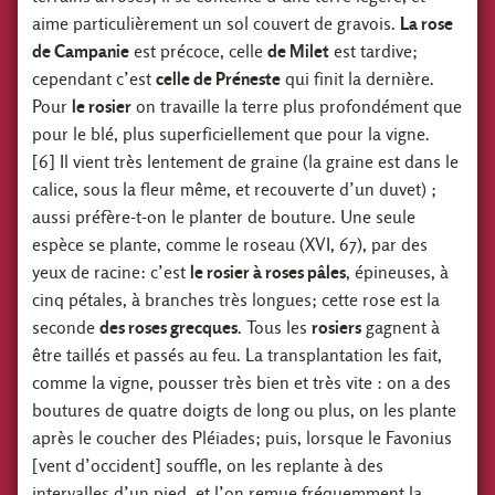
aime particulièrement un sol couvert de gravois.
La rose
de Campanie
est précoce, celle
de Milet
est tardive;
cependant c’est
celle de Préneste
qui finit la dernière.
Pour
le rosier
on travaille la terre plus profondément que
pour le blé, plus superficiellement que pour la vigne.
[6] Il vient très lentement de graine (la graine est dans le
calice, sous la fleur même, et recouverte d’un duvet) ;
aussi préfère-t-on le planter de bouture. Une seule
espèce se plante, comme le roseau (XVI, 67), par des
yeux de racine: c’est
le rosier à roses pâles
, épineuses, à
cinq pétales, à branches très longues; cette rose est la
seconde
des roses grecques
. Tous les
rosiers
gagnent à
être taillés et passés au feu. La transplantation les fait,
comme la vigne, pousser très bien et très vite : on a des
boutures de quatre doigts de long ou plus, on les plante
après le coucher des Pléiades; puis, lorsque le Favonius
[vent d’occident] souffle, on les replante à des
intervalles d’un pied, et l’on remue fréquemment la