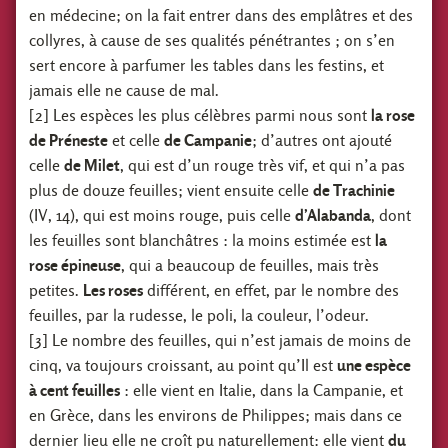
en médecine; on la fait entrer dans des emplâtres et des
collyres, à cause de ses qualités pénétrantes ; on s’en
sert encore à parfumer les tables dans les festins, et
jamais elle ne cause de mal.
[2] Les espèces les plus célèbres parmi nous sont
la rose
de Préneste
et celle
de Campanie
; d’autres ont ajouté
celle
de Milet
, qui est d’un rouge très vif, et qui n’a pas
plus de douze feuilles; vient ensuite celle
de Trachinie
(IV, 14), qui est moins rouge, puis celle
d’Alabanda
, dont
les feuilles sont blanchâtres : la moins estimée est
la
rose épineuse
, qui a beaucoup de feuilles, mais très
petites.
Les roses
différent, en effet, par le nombre des
feuilles, par la rudesse, le poli, la couleur, l’odeur.
[3] Le nombre des feuilles, qui n’est jamais de moins de
cinq, va toujours croissant, au point qu’Il est
une espèce
à cent feuilles
: elle vient en Italie, dans la Campanie, et
en Grèce, dans les environs de Philippes; mais dans ce
dernier lieu elle ne croît pu naturellement: elle vient
du