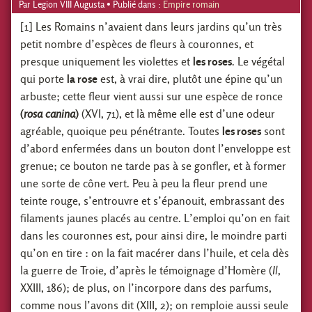
Par
Legion VIII Augusta
• Publié dans :
Empire romain
[1] Les Romains n’avaient dans leurs jardins qu’un très
petit nombre d’espèces de fleurs à couronnes, et
presque uniquement les violettes et
les roses
. Le végétal
qui porte
la rose
est, à vrai dire, plutôt une épine qu’un
arbuste; cette fleur vient aussi sur une espèce de ronce
(
rosa canina
)
(XVI, 71), et là même elle est d’une odeur
agréable, quoique peu pénétrante. Toutes
les roses
sont
d’abord enfermées dans un bouton dont l’enveloppe est
grenue; ce bouton ne tarde pas à se gonfler, et à former
une sorte de cône vert. Peu à peu la fleur prend une
teinte rouge, s’entrouvre et s’épanouit, embrassant des
filaments jaunes placés au centre. L’emploi qu’on en fait
dans les couronnes est, pour ainsi dire, le moindre parti
qu’on en tire : on la fait macérer dans l’huile, et cela dès
la guerre de Troie, d’après le témoignage d’Homère (
Il
,
XXIII, 186); de plus, on l’incorpore dans des parfums,
comme nous l’avons dit (XIII, 2); on remploie aussi seule