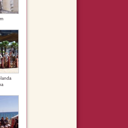
um
Blanda
na