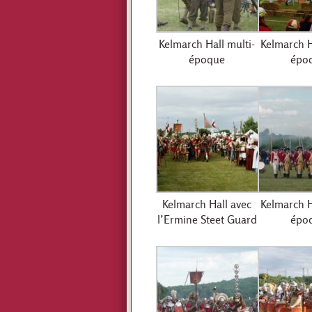
Kelmarch Hall multi-
Kelmarch H
époque
épo
Kelmarch Hall avec
Kelmarch H
l’Ermine Steet Guard
épo