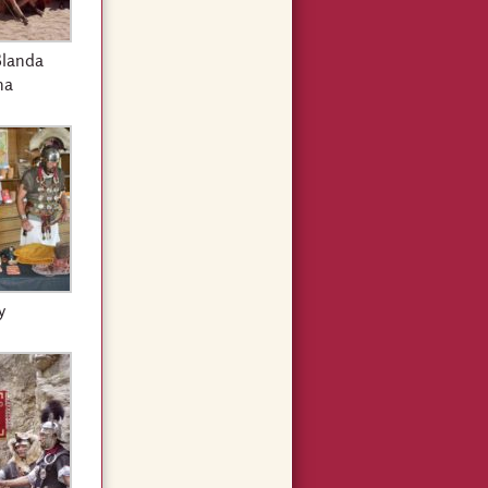
Blanda
na
y