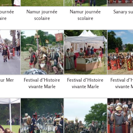
ournée
Namur journée
Namur journée
Sanary su
aire
scolaire
scolaire
sur Mer
Festival d’Histoire
Festival d’Histoire
Festival d’
vivante Marle
vivante Marle
vivante 