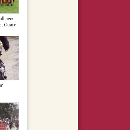
ll avec
et Guard
um