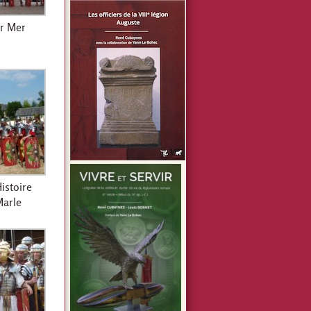
r Mer
Histoire
Marle