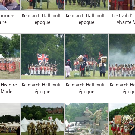
ournée
Kelmarch Hall multi-
Kelmarch Hall multi-
Festival d’
aire
époque
époque
vivante 
’Histoire
Kelmarch Hall multi-
Kelmarch Hall multi-
Kelmarch Hal
 Marle
époque
époque
époq