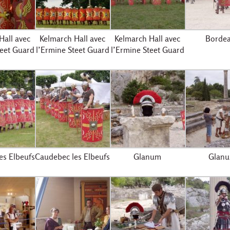
Hall avec
Kelmarch Hall avec
Kelmarch Hall avec
Borde
teet Guard
l’Ermine Steet Guard
l’Ermine Steet Guard
es Elbeufs
Caudebec les Elbeufs
Glanum
Glan