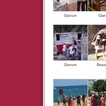
Glanum
Gla
Glanum
Beauc