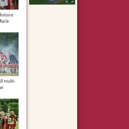
Histoire
Marle
l multi-
ue