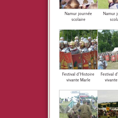
Namur journée
Namur j
scolaire
scol
Festival d’Histoire
Festival d
vivante Marle
vivante