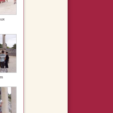
aux
um