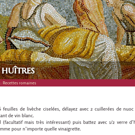
 huîtres
 :
Recettes romaines
 feuilles de livèche ciselées, délayez avec 2 cuillerées de nuo
ant de vin blanc.
l (facultatif mais très intéressant) puis battez avec 1/2 verre d’
comme pour n’importe quelle vinaigrette.