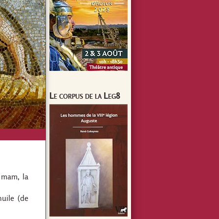
Le corpus de la Leg8
c mam, la
huile (de