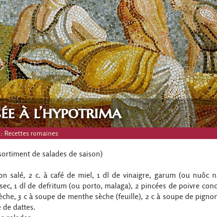
ée à l’hypotrima
 :
Recettes romaines
sortiment de salades de saison)
n salé, 2 c. à café de miel, 1 dl de vinaigre, garum (ou nuôc n
c sec, 1 dl de defritum (ou porto, malaga), 2 pincées de poivre con
èche, 3 c à soupe de menthe sèche (feuille), 2 c à soupe de pignons
 de dattes.