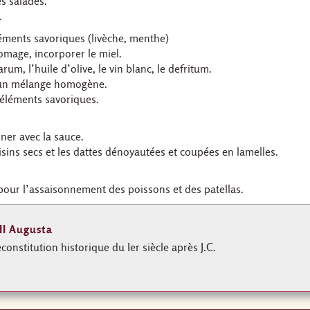
es salades.
.
éléments savoriques (livèche, menthe)
romage, incorporer le miel.
rum, l’huile d’olive, le vin blanc, le defritum.
 un mélange homogène.
 éléments savoriques.
ner avec la sauce.
aisins secs et les dattes dénoyautées et coupées en lamelles.
pour l’assaisonnement des poissons et des patellas.
II Augusta
econstitution historique du Ier siècle après J.C.