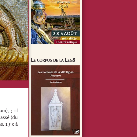
Le corpus de la Leg8
am), 5 cl
cassé (du
, 1,5 c à