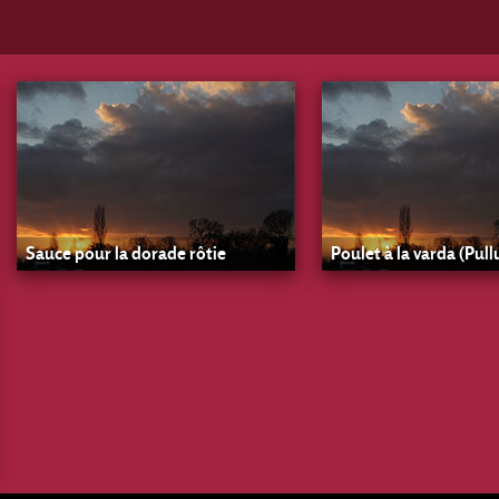
Sauce pour la dorade rôtie
Poulet à la varda (Pul